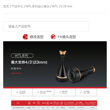
/
/
/
首页
产品中心
WTL系列远心镜头
WTL 23 28 mm
精准选型
FA镜头选型