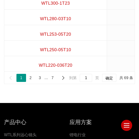
WTL300-1T23
WTL280-03T10
WTL253-05T20
WTL250-05T10
WTL220-036T20


1
2
3
…
7
到第
页
共 69 条
确定
产品中心
应用方案
WTL系列远心镜头
锂电行业