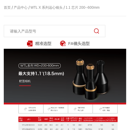
/
/
/
首页
产品中心
WTL X 系列远心镜头
1.1 芯片 200--600mm
精准选型
FA镜头选型