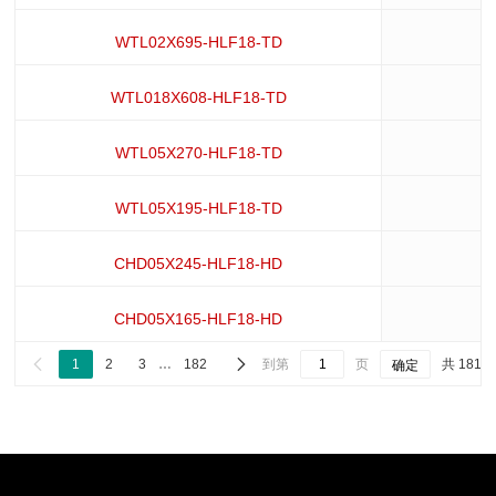
WTL02X695-HLF18-TD
WTL018X608-HLF18-TD
WTL05X270-HLF18-TD
WTL05X195-HLF18-TD
CHD05X245-HLF18-HD
CHD05X165-HLF18-HD


1
2
3
…
182
到第
页
共 1814
确定