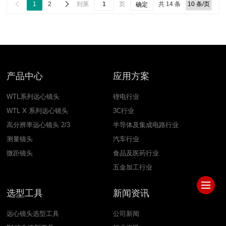


1
2
到第
页
共 14 条
确定
产品中心
应用方案
WTL系列远心镜头
锂电行业
WTL X 系列远心镜头
3C行业
高分辨率远心镜头 2/3
半导体及集成电路行业
测量镜头
汽车行业
微距镜头
食品及医药行业
五金加工行业
选型工具
新闻资讯
远心镜头选型工具
公司新闻